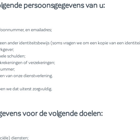
volgende persoonsgegevens van u:
efoonnummer, en emailadres;
 een ander identiteitsbewijs (soms vragen we om een kopie van een identitei
kgever;
uele schulden;
nkrekeningen of verzekeringen;
-nummer;
ren van onze dienstverlening.
n we dat uiterst zorgvuldig.
gevens voor de volgende doelen:
iële) diensten;