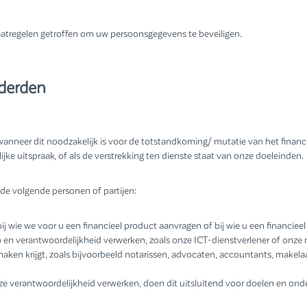
atregelen getroffen om uw persoonsgegevens te beveiligen.
 derden
nneer dit noodzakelijk is voor de totstandkoming/ mutatie van het financi
ijke uitspraak, of als de verstrekking ten dienste staat van onze doeleinden.
e volgende personen of partijen:
bij wie we voor u een financieel product aanvragen of bij wie u een financiee
 en verantwoordelijkheid verwerken, zoals onze ICT-dienstverlener of onze 
aken krijgt, zoals bijvoorbeeld notarissen, advocaten, accountants, makelaar
e verantwoordelijkheid verwerken, doen dit uitsluitend voor doelen en on